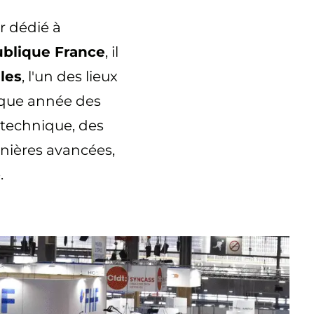
 dédié à
ublique France
, il
les
, l'un des lieux
aque année des
-technique, des
rnières avancées,
.