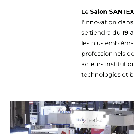
u
e
Le
Salon SANTEX
i
l'innovation dans
l
se tiendra du
19 
les plus embléma
professionnels de
acteurs instituti
technologies et b