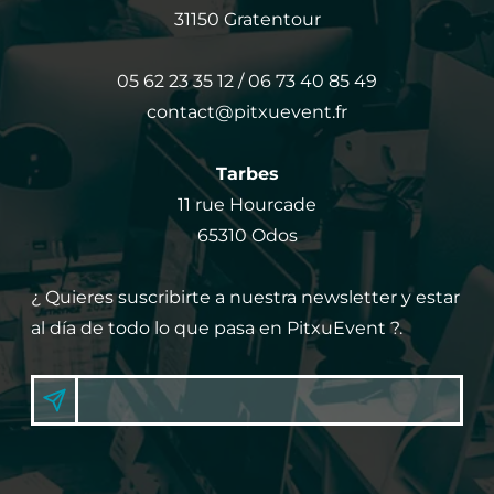
31150 Gratentour
05 62 23 35 12 / 06 73 40 85 49
contact@pitxuevent.fr
Tarbes
11 rue Hourcade
65310 Odos
¿ Quieres suscribirte a nuestra newsletter y estar
al día de todo lo que pasa en PitxuEvent ?.
S
U
S
u
S
s
C
c