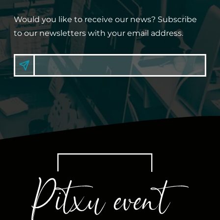
Would you like to receive our news? Subscribe
to our newsletters with your email address.
N
E
S
i
W
g
S
n
u
L
p
E
T
T
E
R
S
U