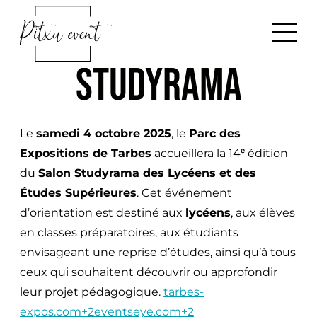
G
B
o
a
t
c
STUDYRAMA
o
k
c
h
o
o
n
Le
samedi 4 octobre 2025
, le
Parc des
m
t
Expositions de Tarbes
accueillera la 14ᵉ édition
e
e
du
Salon Studyrama des Lycéens et des
n
Études Supérieures
. Cet événement
t
d’orientation est destiné aux
lycéens
, aux élèves
en classes préparatoires, aux étudiants
envisageant une reprise d’études, ainsi qu’à tous
ceux qui souhaitent découvrir ou approfondir
leur projet pédagogique.
tarbes-
expos.com+2eventseye.com+2