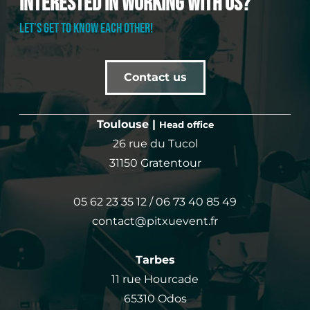
Interested in working with us?
LET'S GET TO KNOW EACH OTHER!
Contact us
Toulouse |
Head office
26 rue du Tucol
31150 Gratentour
05 62 23 35 12 / 06 73 40 85 49
contact@pitxuevent.fr
Tarbes
11 rue Hourcade
65310 Odos