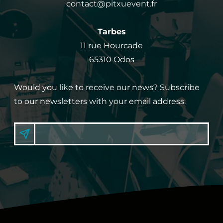
contact@pitxuevent.fr
Tarbes
11 rue Hourcade
65310 Odos
Would you like to receive our news? Subscribe
to our newsletters with your email address.
N
E
S
i
W
g
S
n
u
L
p
E
T