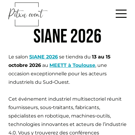
G
B
o
a
t
c
SIANE 2026
o
k
c
h
o
o
n
Le salon
SIANE 2026
se tiendra du
13 au 15
m
t
octobre 2026
au
MEETT à Toulouse
, une
e
e
occasion exceptionnelle pour les acteurs
n
industriels du Sud‑Ouest.
t
Cet événement industriel multisectoriel réunit
fournisseurs, sous‑traitants, fabricants,
spécialistes en robotique, machines‑outils,
technologies innovantes et acteurs de l’industrie
4.0. Vous y trouverez des conférences