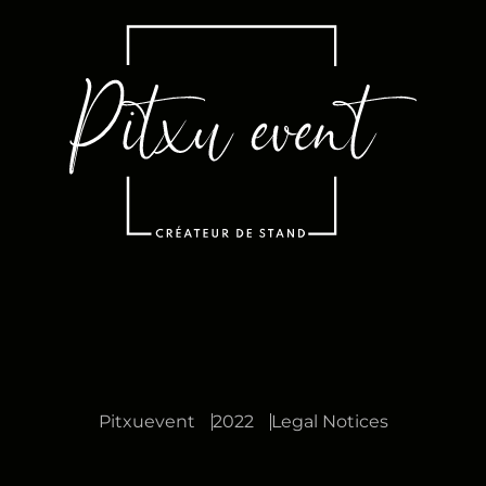
T
T
E
R
S
U
B
S
C
R
I
P
T
I
Pitxuevent
2022
Legal Notices
O
N