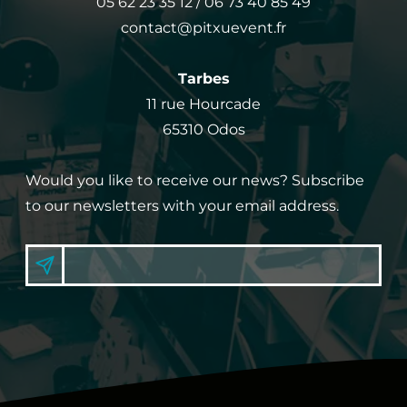
05 62 23 35 12 / 06 73 40 85 49
contact@pitxuevent.fr
Tarbes
11 rue Hourcade
65310 Odos
Would you like to receive our news? Subscribe
to our newsletters with your email address.
N
E
S
i
W
g
S
n
u
L
p
E