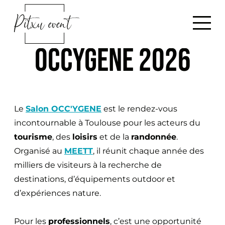
G
B
o
a
t
c
OCCYGENE 2026
o
k
c
h
o
o
n
m
t
Le
Salon OCC'YGENE
est le rendez-vous
e
e
incontournable à Toulouse pour les acteurs du
n
tourisme
, des
loisirs
et de la
randonnée
.
t
Organisé au
MEETT
, il réunit chaque année des
milliers de visiteurs à la recherche de
destinations, d’équipements outdoor et
d’expériences nature.
Pour les
professionnels
, c’est une opportunité