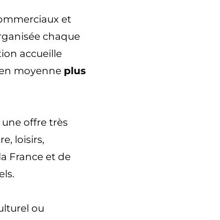
commerciaux et
Organisée chaque
tion accueille
e en moyenne
plus
 une offre très
, loisirs,
la France et de
ls.
ulturel ou