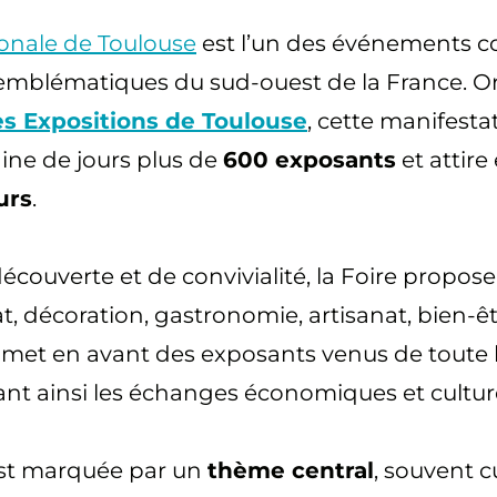
ionale de Toulouse
est l’un des événements 
us emblématiques du sud-ouest de la France. 
es Expositions de Toulouse
, cette manifesta
ine de jours plus de
600 exposants
et attir
urs
.
découverte et de convivialité, la Foire propose
at, décoration, gastronomie, artisanat, bien-être
 met en avant des exposants venus de toute 
sant ainsi les échanges économiques et culture
st marquée par un
thème central
, souvent c