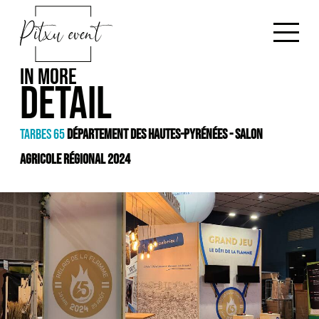
G
B
o
a
t
c
o
IN MORE
k
DETAIL
c
h
o
o
n
TARBES 65
DÉPARTEMENT DES HAUTES-PYRÉNÉES - SALON
m
t
e
AGRICOLE RÉGIONAL 2024
e
n
t