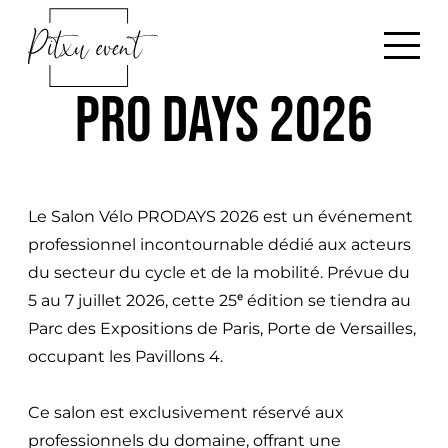
A
R
l
e
l
t
PRO DAYS 2026
e
o
r
u
a
r
u
à
c
​Le Salon Vélo PRODAYS 2026 est un événement
l
o
professionnel incontournable dédié aux acteurs
'
n
du secteur du cycle et de la mobilité. Prévue du
a
t
5 au 7 juillet 2026, cette 25ᵉ édition se tiendra au
c
e
Parc des Expositions de Paris, Porte de Versailles,
c
n
occupant les Pavillons 4.
u
u
e
Ce salon est exclusivement réservé aux
i
professionnels du domaine, offrant une
l