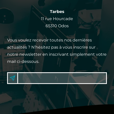
Tarbes
11 rue Hourcade
65310 Odos
Vous voulez recevoir toutes nos dernières
actualités ? N’hésitez pas à vous inscrire sur
notre newsletter en inscrivant simplement votre
mail ci-dessous.
I
N
S
'
S
i
C
n
s
R
c
I
r