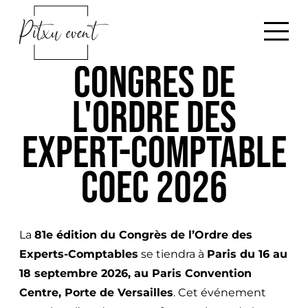
A
R
l
e
l
t
CONGRÈS DE
e
o
r
u
L'ORDRE DES
a
r
u
à
EXPERT-COMPTABLE
c
l
o
'
COEC 2026
n
a
t
c
e
c
La
81e édition du Congrès de l’Ordre des
n
u
Experts-Comptables
se tiendra à
Paris du 16 au
u
e
18 septembre 2026, au Paris Convention
i
Centre, Porte de Versailles
. Cet événement
l